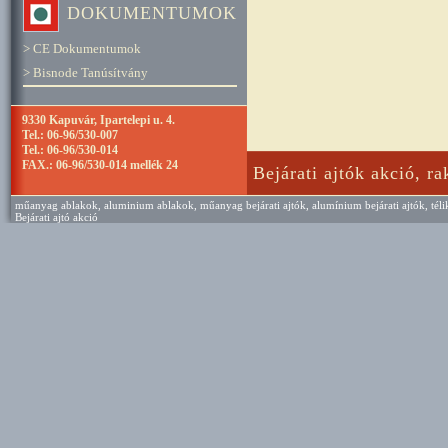
DOKUMENTUMOK
> CE Dokumentumok
> Bisnode Tanúsítvány
9330 Kapuvár, Ipartelepi u. 4.
Tel.: 06-96/530-007
Tel.: 06-96/530-014
FAX.: 06-96/530-014 mellék 24
Bejárati ajtók akció, rak
műanyag ablakok
,
aluminium ablakok
,
műanyag bejárati ajtók
,
alumínium bejárati ajtók
,
tél
Bejárati ajtó akció