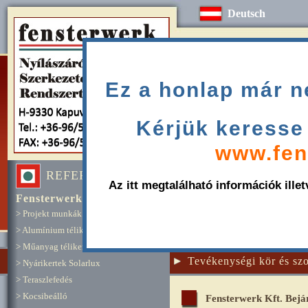
Deutsch
Ez a honlap már ne
Kérjük keresse 
www.fen
REFERENCIÁK
Az itt megtalálható információk ille
Fensterwerk referenciák
> Projekt munkák
> Alumínium télikertek
> Műanyag télikertek
Tevékenységi kör és szo
> Nyárikertek Solarlux
> Teraszlefedés
> Kocsibeálló
Fensterwerk Kft. Bejár