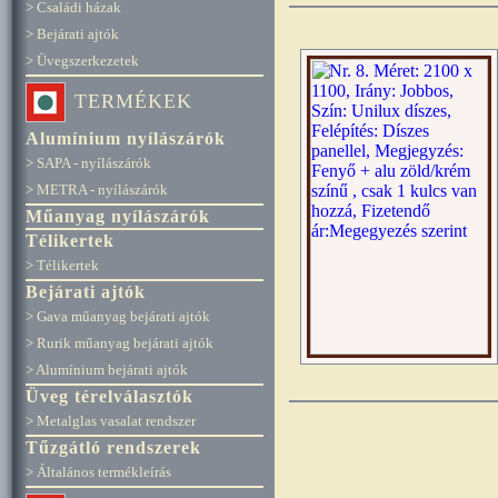
> Családi házak
> Bejárati ajtók
> Üvegszerkezetek
TERMÉKEK
Alumínium nyílászárók
> SAPA - nyílászárók
> METRA - nyílászárók
Műanyag nyílászárók
Télikertek
> Télikertek
Bejárati ajtók
> Gava műanyag bejárati ajtók
> Rurik műanyag bejárati ajtók
> Alumínium bejárati ajtók
Üveg térelválasztók
> Metalglas vasalat rendszer
Tűzgátló rendszerek
> Általános termékleírás